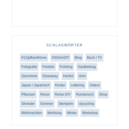
SCHLAGWÖRTER
#12giftswithlove
#30minDIY
Blog
Buch / TV
Fotografie
Freebie
Frühling
Gastbeitrag
Geschenk
Giveaway
Herbst
Holz
Japan / Japanisch
Kinder
Lettering
Ostern
Pflanzen
Reise
Reise-DIY
Rumänisch
Shop
Silvester
Sommer
Stempeln
Upcycling
Weihnachten
Werbung
Winter
Workshop