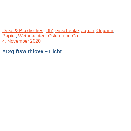
Deko & Praktisches
,
DIY
,
Geschenke
,
Japan
,
Origami
,
Papier
,
Weihnachten, Ostern und Co.
4. November 2020
#12giftswithlove – Licht