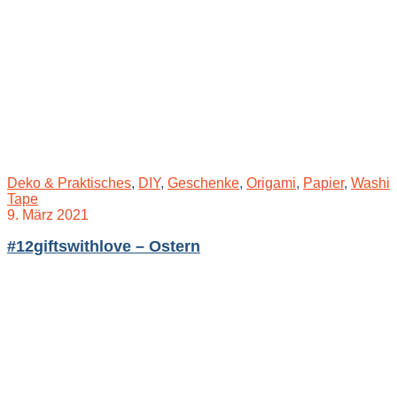
Deko & Praktisches
,
DIY
,
Geschenke
,
Origami
,
Papier
,
Washi
Tape
9. März 2021
#12giftswithlove – Ostern