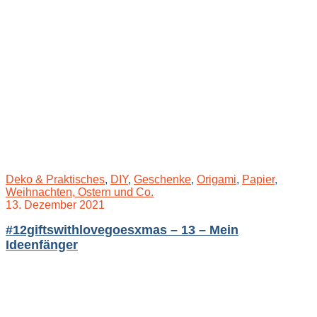
Deko & Praktisches
,
DIY
,
Geschenke
,
Origami
,
Papier
,
Weihnachten, Ostern und Co.
13. Dezember 2021
#12giftswithlovegoesxmas – 13 – Mein
Ideenfänger