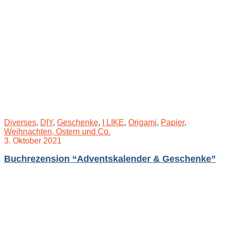
Diverses
,
DIY
,
Geschenke
,
I LIKE
,
Origami
,
Papier
,
Weihnachten, Ostern und Co.
3. Oktober 2021
Buchrezension “Adventskalender & Geschenke”