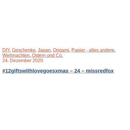
DIY
,
Geschenke
,
Japan
,
Origami
,
Papier - alles andere
,
Weihnachten, Ostern und Co.
24. Dezember 2020
#12giftswithlovegoesxmas – 24 – missredfox