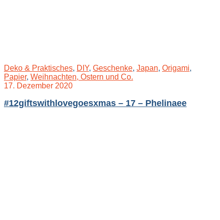
Deko & Praktisches
,
DIY
,
Geschenke
,
Japan
,
Origami
,
Papier
,
Weihnachten, Ostern und Co.
17. Dezember 2020
#12giftswithlovegoesxmas – 17 – Phelinaee