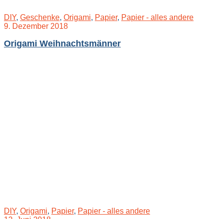
DIY
,
Geschenke
,
Origami
,
Papier
,
Papier - alles andere
9. Dezember 2018
Origami Weihnachtsmänner
DIY
,
Origami
,
Papier
,
Papier - alles andere