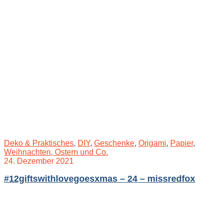
Deko & Praktisches
,
DIY
,
Geschenke
,
Origami
,
Papier
,
Weihnachten, Ostern und Co.
24. Dezember 2021
#12giftswithlovegoesxmas – 24 – missredfox