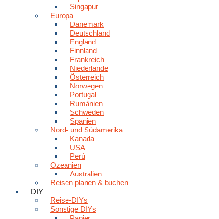
Singapur
Europa
Dänemark
Deutschland
England
Finnland
Frankreich
Niederlande
Österreich
Norwegen
Portugal
Rumänien
Schweden
Spanien
Nord- und Südamerika
Kanada
USA
Perú
Ozeanien
Australien
Reisen planen & buchen
DIY
Reise-DIYs
Sonstige DIYs
Papier