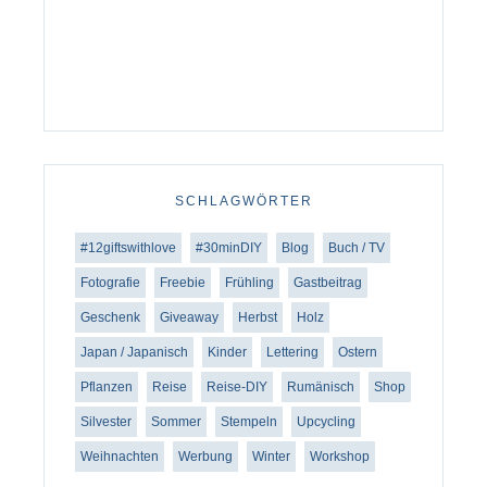
SCHLAGWÖRTER
#12giftswithlove
#30minDIY
Blog
Buch / TV
Fotografie
Freebie
Frühling
Gastbeitrag
Geschenk
Giveaway
Herbst
Holz
Japan / Japanisch
Kinder
Lettering
Ostern
Pflanzen
Reise
Reise-DIY
Rumänisch
Shop
Silvester
Sommer
Stempeln
Upcycling
Weihnachten
Werbung
Winter
Workshop