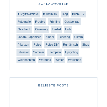
SCHLAGWÖRTER
#12giftswithlove
#30minDIY
Blog
Buch / TV
Fotografie
Freebie
Frühling
Gastbeitrag
Geschenk
Giveaway
Herbst
Holz
Japan / Japanisch
Kinder
Lettering
Ostern
Pflanzen
Reise
Reise-DIY
Rumänisch
Shop
Silvester
Sommer
Stempeln
Upcycling
Weihnachten
Werbung
Winter
Workshop
BELIEBTE POSTS