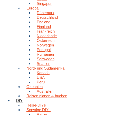
Singapur
Europa
Dänemark
Deutschland
England
Finnland
Frankreich
Niederlande
Österreich
Norwegen
Portugal
Rumänien
Schweden
Spanien
Nord- und Südamerika
Kanada
USA
Perú
Ozeanien
Australien
Reisen planen & buchen
DIY
Reise-DIYs
Sonstige DIYs
Papier