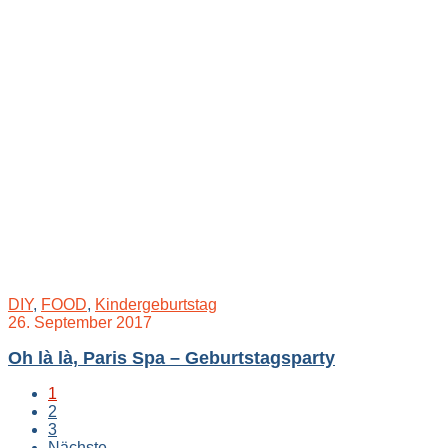
DIY
,
FOOD
,
Kindergeburtstag
26. September 2017
Oh là là, Paris Spa – Geburtstagsparty
1
2
3
Nächste
→