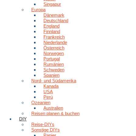
Singapur
Europa
Dänemark
Deutschland
England
Finnland
Frankreich
Niederlande
Österreich
Norwegen
Portugal
Rumänien
Schweden
Spanien
Nord- und Südamerika
Kanada
USA
Perú
Ozeanien
Australien
Reisen planen & buchen
DIY
Reise-DIYs
Sonstige DIYs
Papier