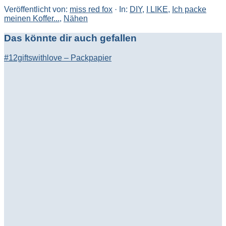
Veröffentlicht von:
miss red fox
·
In:
DIY
,
I LIKE
,
Ich packe
meinen Koffer...
,
Nähen
Das könnte dir auch gefallen
#12giftswithlove – Packpapier