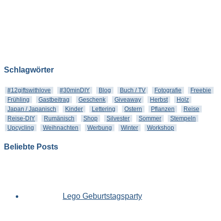
Schlagwörter
#12giftswithlove
#30minDIY
Blog
Buch / TV
Fotografie
Freebie
Frühling
Gastbeitrag
Geschenk
Giveaway
Herbst
Holz
Japan / Japanisch
Kinder
Lettering
Ostern
Pflanzen
Reise
Reise-DIY
Rumänisch
Shop
Silvester
Sommer
Stempeln
Upcycling
Weihnachten
Werbung
Winter
Workshop
Beliebte Posts
Lego Geburtstagsparty