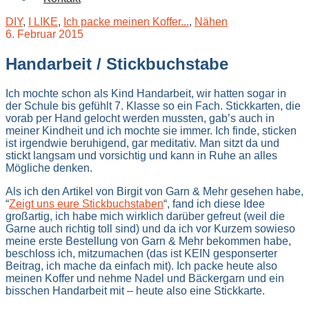
DIY
,
I LIKE
,
Ich packe meinen Koffer...
,
Nähen
6. Februar 2015
Handarbeit / Stickbuchstabe
Ich mochte schon als Kind Handarbeit, wir hatten sogar in
der Schule bis gefühlt 7. Klasse so ein Fach. Stickkarten, die
vorab per Hand gelocht werden mussten, gab’s auch in
meiner Kindheit und ich mochte sie immer. Ich finde, sticken
ist irgendwie beruhigend, gar meditativ. Man sitzt da und
stickt langsam und vorsichtig und kann in Ruhe an alles
Mögliche denken.
Als ich den Artikel von Birgit von Garn & Mehr gesehen habe,
“
Zeigt uns eure Stickbuchstaben
“, fand ich diese Idee
großartig, ich habe mich wirklich darüber gefreut (weil die
Garne auch richtig toll sind) und da ich vor Kurzem sowieso
meine erste Bestellung von Garn & Mehr bekommen habe,
beschloss ich, mitzumachen (das ist KEIN gesponserter
Beitrag, ich mache da einfach mit). Ich packe heute also
meinen Koffer und nehme Nadel und Bäckergarn und ein
bisschen Handarbeit mit – heute also eine Stickkarte.