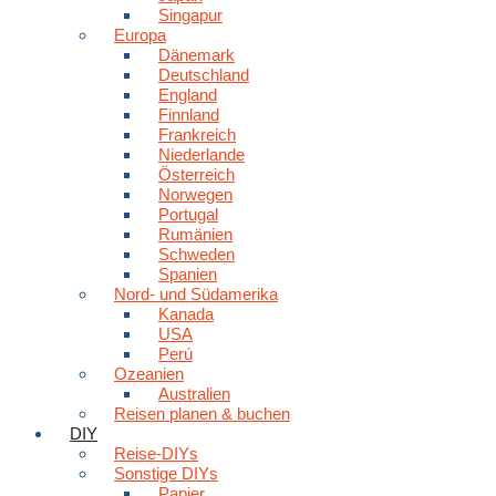
Singapur
Europa
Dänemark
Deutschland
England
Finnland
Frankreich
Niederlande
Österreich
Norwegen
Portugal
Rumänien
Schweden
Spanien
Nord- und Südamerika
Kanada
USA
Perú
Ozeanien
Australien
Reisen planen & buchen
DIY
Reise-DIYs
Sonstige DIYs
Papier