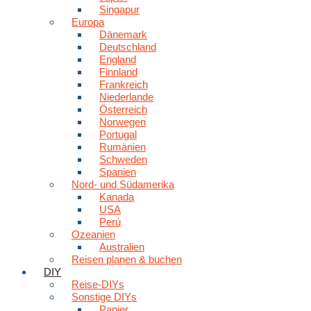
Singapur
Europa
Dänemark
Deutschland
England
Finnland
Frankreich
Niederlande
Österreich
Norwegen
Portugal
Rumänien
Schweden
Spanien
Nord- und Südamerika
Kanada
USA
Perú
Ozeanien
Australien
Reisen planen & buchen
DIY
Reise-DIYs
Sonstige DIYs
Papier