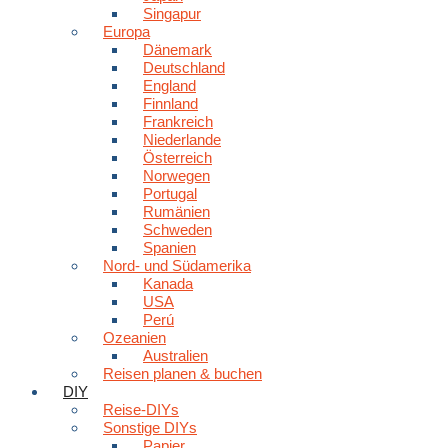
Singapur
Europa
Dänemark
Deutschland
England
Finnland
Frankreich
Niederlande
Österreich
Norwegen
Portugal
Rumänien
Schweden
Spanien
Nord- und Südamerika
Kanada
USA
Perú
Ozeanien
Australien
Reisen planen & buchen
DIY
Reise-DIYs
Sonstige DIYs
Papier