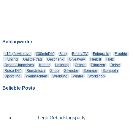
Schlagwörter
#12giftswithlove
#30minDIY
Blog
Buch / TV
Fotografie
Freebie
Frühling
Gastbeitrag
Geschenk
Giveaway
Herbst
Holz
Japan / Japanisch
Kinder
Lettering
Ostern
Pflanzen
Reise
Reise-DIY
Rumänisch
Shop
Silvester
Sommer
Stempeln
Upcycling
Weihnachten
Werbung
Winter
Workshop
Beliebte Posts
Lego Geburtstagsparty