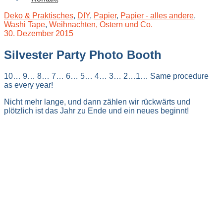
Deko & Praktisches
,
DIY
,
Papier
,
Papier - alles andere
,
Washi Tape
,
Weihnachten, Ostern und Co.
30. Dezember 2015
Silvester Party Photo Booth
10… 9… 8… 7… 6… 5… 4… 3… 2…1… Same procedure
as every year!
Nicht mehr lange, und dann zählen wir rückwärts und
plötzlich ist das Jahr zu Ende und ein neues beginnt!