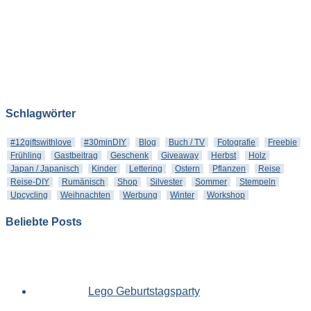
Schlagwörter
#12giftswithlove
#30minDIY
Blog
Buch / TV
Fotografie
Freebie
Frühling
Gastbeitrag
Geschenk
Giveaway
Herbst
Holz
Japan / Japanisch
Kinder
Lettering
Ostern
Pflanzen
Reise
Reise-DIY
Rumänisch
Shop
Silvester
Sommer
Stempeln
Upcycling
Weihnachten
Werbung
Winter
Workshop
Beliebte Posts
Lego Geburtstagsparty