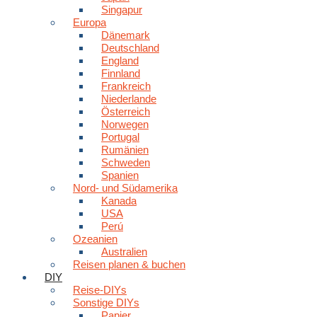
Singapur
Europa
Dänemark
Deutschland
England
Finnland
Frankreich
Niederlande
Österreich
Norwegen
Portugal
Rumänien
Schweden
Spanien
Nord- und Südamerika
Kanada
USA
Perú
Ozeanien
Australien
Reisen planen & buchen
DIY
Reise-DIYs
Sonstige DIYs
Papier