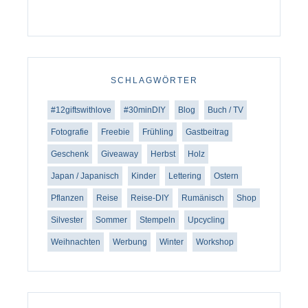
SCHLAGWÖRTER
#12giftswithlove
#30minDIY
Blog
Buch / TV
Fotografie
Freebie
Frühling
Gastbeitrag
Geschenk
Giveaway
Herbst
Holz
Japan / Japanisch
Kinder
Lettering
Ostern
Pflanzen
Reise
Reise-DIY
Rumänisch
Shop
Silvester
Sommer
Stempeln
Upcycling
Weihnachten
Werbung
Winter
Workshop