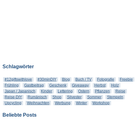
Schlagwörter
#12giftswithlove
#30minDIY
Blog
Buch / TV
Fotografie
Freebie
Frühling
Gastbeitrag
Geschenk
Giveaway
Herbst
Holz
Japan / Japanisch
Kinder
Lettering
Ostern
Pflanzen
Reise
Reise-DIY
Rumänisch
Shop
Silvester
Sommer
Stempeln
Upcycling
Weihnachten
Werbung
Winter
Workshop
Beliebte Posts