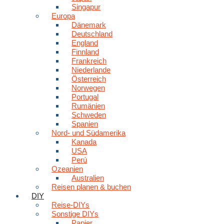
Singapur
Europa
Dänemark
Deutschland
England
Finnland
Frankreich
Niederlande
Österreich
Norwegen
Portugal
Rumänien
Schweden
Spanien
Nord- und Südamerika
Kanada
USA
Perú
Ozeanien
Australien
Reisen planen & buchen
DIY
Reise-DIYs
Sonstige DIYs
Papier