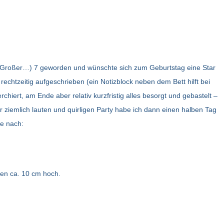
europa
japan
dänemark
geschenke
nord- und südamerika
singapur
deutschland
kanada
japan
ozeanien
england
usa
australien
deko & prak
(Großer…) 7 geworden und wünschte sich zum Geburtstag eine Star
chtzeitig aufgeschrieben (ein Notizblock neben dem Bett hilft bei
reisen planen &
finnland
perú
weihnachten
erchiert, am Ende aber relativ kurzfristig alles besorgt und gebastelt –
buchen
und co.
r ziemlich lauten und quirligen Party habe ich dann einen halben Tag
frankreich
he nach:
nähen
niederlande
washi tape
österreich
ren ca. 10 cm hoch.
kindergebur
norwegen
portugal