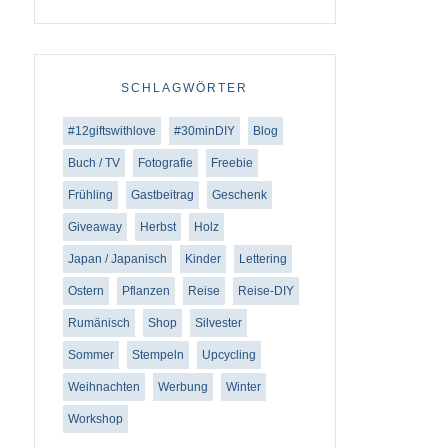
SCHLAGWÖRTER
#12giftswithlove
#30minDIY
Blog
Buch / TV
Fotografie
Freebie
Frühling
Gastbeitrag
Geschenk
Giveaway
Herbst
Holz
Japan / Japanisch
Kinder
Lettering
Ostern
Pflanzen
Reise
Reise-DIY
Rumänisch
Shop
Silvester
Sommer
Stempeln
Upcycling
Weihnachten
Werbung
Winter
Workshop