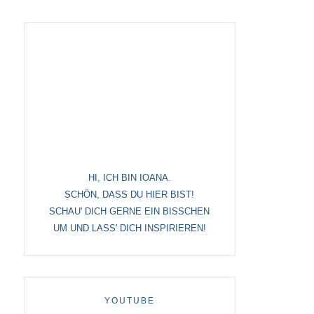
origami
papercuts
tisches
papier – alles andere
, ostern
HI, ICH BIN IOANA.
SCHÖN, DASS DU HIER BIST!
SCHAU' DICH GERNE EIN BISSCHEN
UM UND LASS' DICH INSPIRIEREN!
tstag
YOUTUBE