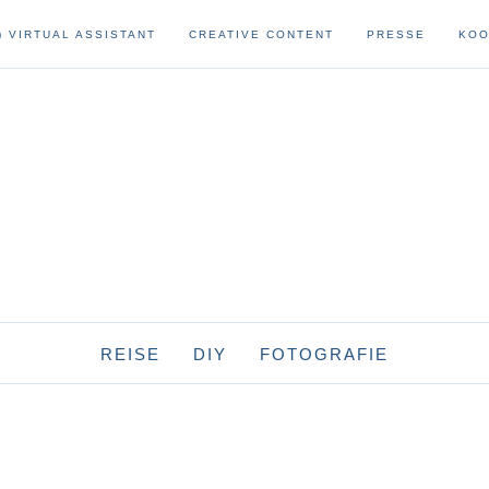
) VIRTUAL ASSISTANT
CREATIVE CONTENT
PRESSE
KOO
REISE
DIY
FOTOGRAFIE
afrika
reise-diys
fotoausrüstung
namibia
asien
sonstige diys
fotografie
hongkong
papier