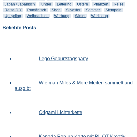
Japan / Japanisch
Kinder
Lettering
Ostern
Pflanzen
Reise
Reise-DIY
Rumänisch
Shop
Silvester
Sommer
Stempeln
Upcycling
Weihnachten
Werbung
Winter
Workshop
Beliebte Posts
Lego Geburtstagsparty
Wie man Miles & More Meilen sammelt und
ausgibt
Origami Lichterkette
Kanada Pop-up Karte mit PILOT Kreativ