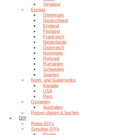
Singapur
Europa
Dänemark
Deutschland
England
Finnland
Frankreich
Niederlande
Österreich
Norwegen
Portugal
Rumänien
Schweden
Spanien
Nord- und Südamerika
Kanada
USA
Perú
Ozeanien
Australien
Reisen planen & buchen
DIY
Reise-DIYs
Sonstige DIYs
Papier