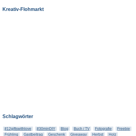
Kreativ-Flohmarkt
Schlagwörter
#12giftswithlove
#30minDIY
Blog
Buch / TV
Fotografie
Freebie
Frühling
Gastbeitrag
Geschenk
Giveaway
Herbst
Holz