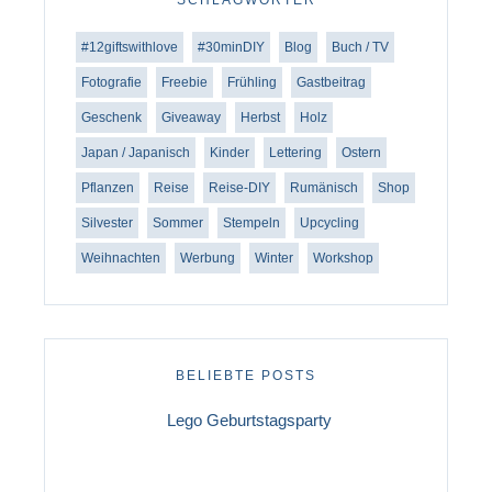
#12giftswithlove
#30minDIY
Blog
Buch / TV
Fotografie
Freebie
Frühling
Gastbeitrag
Geschenk
Giveaway
Herbst
Holz
Japan / Japanisch
Kinder
Lettering
Ostern
Pflanzen
Reise
Reise-DIY
Rumänisch
Shop
Silvester
Sommer
Stempeln
Upcycling
Weihnachten
Werbung
Winter
Workshop
BELIEBTE POSTS
Lego Geburtstagsparty