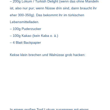
– 200g Lokum / Turkish Delight (wenn das ohne Mandeln
ist, also nur pur; wenn Nüsse drin sind, dann braucht ihr
eher 300-350g). Das bekommt ihr im türkischen
Lebensmittelladen.
– 100g Puderzucker
– 100g Kakao (kein Kaba o. ä.)
– 4 Blatt Backpapier
Kekse klein brechen und Walnüsse grob hacken:
In einem großen Topf Lokum zusammen mit etwas