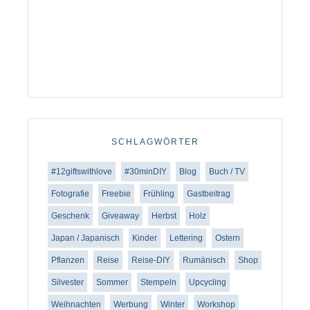
SCHLAGWÖRTER
#12giftswithlove
#30minDIY
Blog
Buch / TV
Fotografie
Freebie
Frühling
Gastbeitrag
Geschenk
Giveaway
Herbst
Holz
Japan / Japanisch
Kinder
Lettering
Ostern
Pflanzen
Reise
Reise-DIY
Rumänisch
Shop
Silvester
Sommer
Stempeln
Upcycling
Weihnachten
Werbung
Winter
Workshop