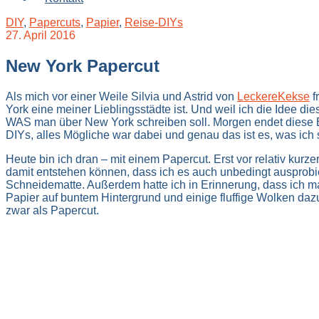
DIY
,
Papercuts
,
Papier
,
Reise-DIYs
27. April 2016
New York Papercut
Als mich vor einer Weile Silvia und Astrid von
LeckereKekse
f
York eine meiner Lieblingsstädte ist. Und weil ich die Idee di
WAS man über New York schreiben soll. Morgen endet diese Bl
DIYs, alles Mögliche war dabei und genau das ist es, was ich
Heute bin ich dran – mit einem Papercut. Erst vor relativ kur
damit entstehen können, dass ich es auch unbedingt ausprobier
Schneidematte. Außerdem hatte ich in Erinnerung, dass ich m
Papier auf buntem Hintergrund und einige fluffige Wolken dazu
zwar als Papercut.