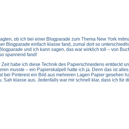
ragten, ob ich bei einer Blogparade zum Thema New York mitm
eser Blogparade einfach klasse fand, zumal dort so unterschiedl
ogparade und ich kann sagen, das war wirklich toll – von Buc
 so spannend fand!
zer Zeit habe ich diese Technik des Papierschneidens entdeckt 
en musste – ein Papierskalpell hatte ich ja. Denn das ist alles
al bei Pinterest ein Bild aus mehreren Lagen Papier gesehen h
. Sah klasse aus. Jedenfalls war mir schnell klar, dass ich fü