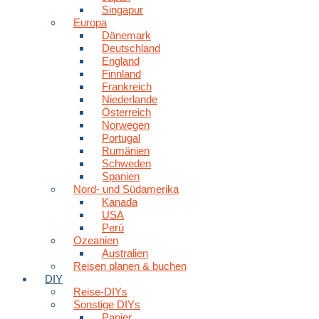
Singapur
Europa
Dänemark
Deutschland
England
Finnland
Frankreich
Niederlande
Österreich
Norwegen
Portugal
Rumänien
Schweden
Spanien
Nord- und Südamerika
Kanada
USA
Perú
Ozeanien
Australien
Reisen planen & buchen
DIY
Reise-DIYs
Sonstige DIYs
Papier