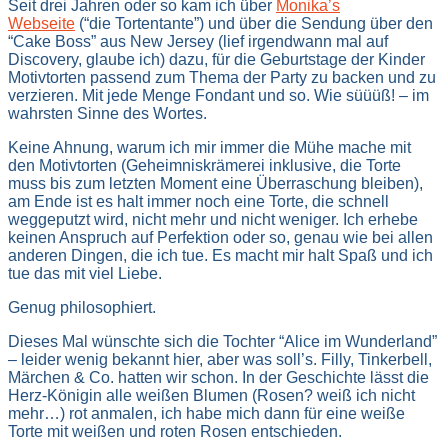
Seit drei Jahren oder so kam ich über
Monika’s
Webseite
(“die Tortentante”) und über die Sendung über den
“Cake Boss” aus New Jersey (lief irgendwann mal auf
Discovery, glaube ich) dazu, für die Geburtstage der Kinder
Motivtorten passend zum Thema der Party zu backen und zu
verzieren. Mit jede Menge Fondant und so. Wie süüüß! – im
wahrsten Sinne des Wortes.
Keine Ahnung, warum ich mir immer die Mühe mache mit
den Motivtorten (Geheimniskrämerei inklusive, die Torte
muss bis zum letzten Moment eine Überraschung bleiben),
am Ende ist es halt immer noch eine Torte, die schnell
weggeputzt wird, nicht mehr und nicht weniger. Ich erhebe
keinen Anspruch auf Perfektion oder so, genau wie bei allen
anderen Dingen, die ich tue. Es macht mir halt Spaß und ich
tue das mit viel Liebe.
Genug philosophiert.
Dieses Mal wünschte sich die Tochter “Alice im Wunderland”
– leider wenig bekannt hier, aber was soll’s. Filly, Tinkerbell,
Märchen & Co. hatten wir schon. In der Geschichte lässt die
Herz-Königin alle weißen Blumen (Rosen? weiß ich nicht
mehr…) rot anmalen, ich habe mich dann für eine weiße
Torte mit weißen und roten Rosen entschieden.