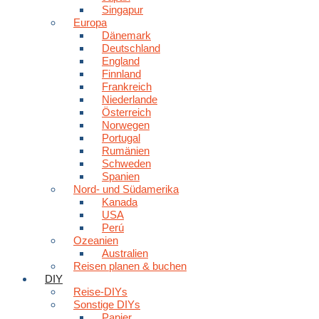
Singapur
Europa
Dänemark
Deutschland
England
Finnland
Frankreich
Niederlande
Österreich
Norwegen
Portugal
Rumänien
Schweden
Spanien
Nord- und Südamerika
Kanada
USA
Perú
Ozeanien
Australien
Reisen planen & buchen
DIY
Reise-DIYs
Sonstige DIYs
Papier