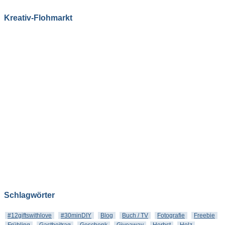
Kreativ-Flohmarkt
Schlagwörter
#12giftswithlove
#30minDIY
Blog
Buch / TV
Fotografie
Freebie