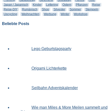
Frühling
Gastbeitrag
Geschenk
Giveaway
Herbst
Holz
Japan / Japanisch
Kinder
Lettering
Ostern
Pflanzen
Reise
Reise-DIY
Rumänisch
Shop
Silvester
Sommer
Stempeln
Upcycling
Weihnachten
Werbung
Winter
Workshop
Beliebte Posts
Lego Geburtstagsparty
Origami Lichterkette
Seilbahn Adventskalender
Wie man Miles & More Meilen sammelt und