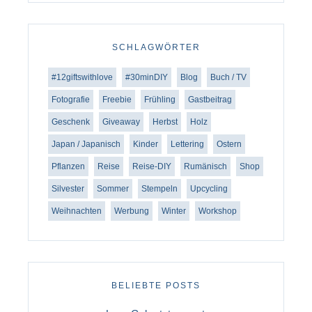
SCHLAGWÖRTER
#12giftswithlove
#30minDIY
Blog
Buch / TV
Fotografie
Freebie
Frühling
Gastbeitrag
Geschenk
Giveaway
Herbst
Holz
Japan / Japanisch
Kinder
Lettering
Ostern
Pflanzen
Reise
Reise-DIY
Rumänisch
Shop
Silvester
Sommer
Stempeln
Upcycling
Weihnachten
Werbung
Winter
Workshop
BELIEBTE POSTS