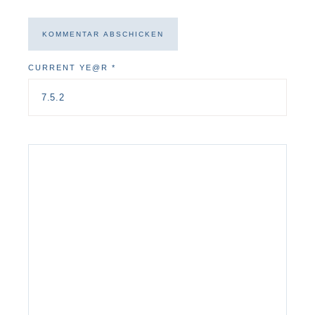
CURRENT YE@R
*