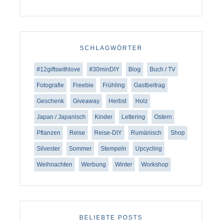
SCHLAGWÖRTER
#12giftswithlove
#30minDIY
Blog
Buch / TV
Fotografie
Freebie
Frühling
Gastbeitrag
Geschenk
Giveaway
Herbst
Holz
Japan / Japanisch
Kinder
Lettering
Ostern
Pflanzen
Reise
Reise-DIY
Rumänisch
Shop
Silvester
Sommer
Stempeln
Upcycling
Weihnachten
Werbung
Winter
Workshop
BELIEBTE POSTS