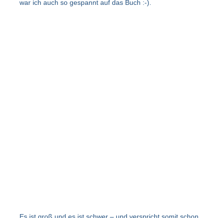
war ich auch so gespannt auf das Buch :-).
Es ist groß und es ist schwer – und verspricht somit schon