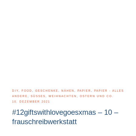
DIY
,
FOOD
,
GESCHENKE
,
NÄHEN
,
PAPIER
,
PAPIER - ALLES
ANDERE
,
SÜSSES
,
WEIHNACHTEN, OSTERN UND CO.
10. DEZEMBER 2021
#12giftswithlovegoesxmas – 10 –
frauschreibwerkstatt