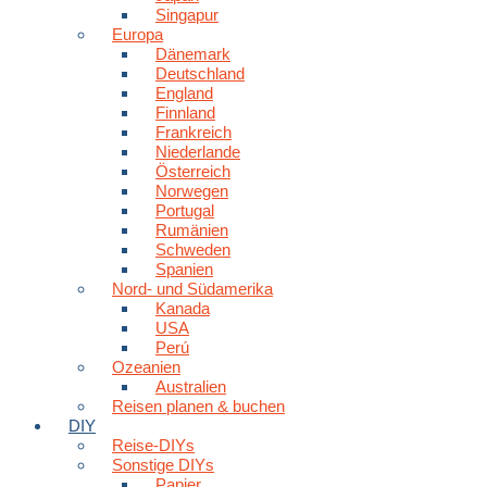
Singapur
Europa
Dänemark
Deutschland
England
Finnland
Frankreich
Niederlande
Österreich
Norwegen
Portugal
Rumänien
Schweden
Spanien
Nord- und Südamerika
Kanada
USA
Perú
Ozeanien
Australien
Reisen planen & buchen
DIY
Reise-DIYs
Sonstige DIYs
Papier