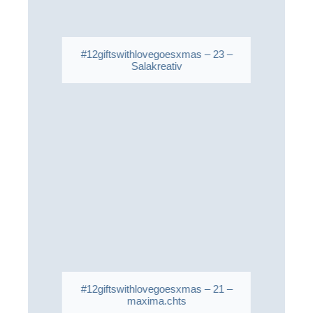
#12giftswithlovegoesxmas – 23 –
Salakreativ
#12giftswithlovegoesxmas – 21 –
maxima.chts