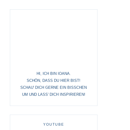
origami
papercuts
tisches
papier – alles andere
, ostern
HI, ICH BIN IOANA.
SCHÖN, DASS DU HIER BIST!
SCHAU' DICH GERNE EIN BISSCHEN
UM UND LASS' DICH INSPIRIEREN!
tstag
YOUTUBE