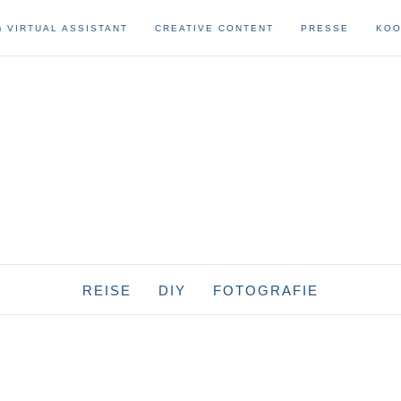
) VIRTUAL ASSISTANT
CREATIVE CONTENT
PRESSE
KOO
REISE
DIY
FOTOGRAFIE
afrika
reise-diys
fotoausrüstung
namibia
asien
sonstige diys
fotografie
hongkong
papier