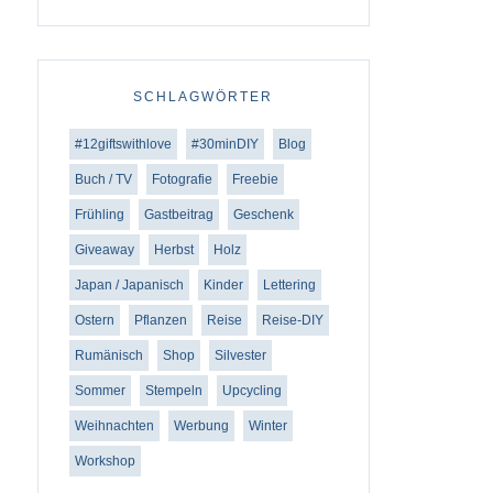
SCHLAGWÖRTER
#12giftswithlove
#30minDIY
Blog
Buch / TV
Fotografie
Freebie
Frühling
Gastbeitrag
Geschenk
Giveaway
Herbst
Holz
Japan / Japanisch
Kinder
Lettering
Ostern
Pflanzen
Reise
Reise-DIY
Rumänisch
Shop
Silvester
Sommer
Stempeln
Upcycling
Weihnachten
Werbung
Winter
Workshop