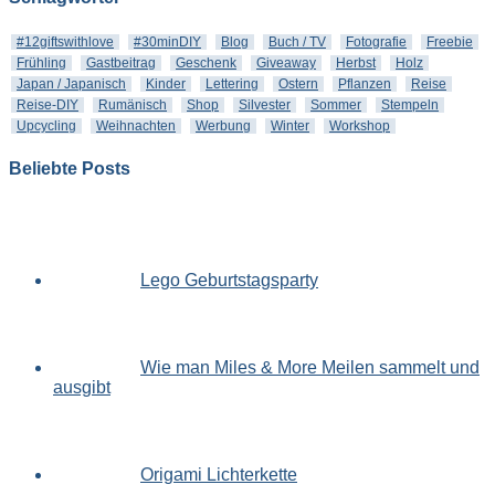
#12giftswithlove
#30minDIY
Blog
Buch / TV
Fotografie
Freebie
Frühling
Gastbeitrag
Geschenk
Giveaway
Herbst
Holz
Japan / Japanisch
Kinder
Lettering
Ostern
Pflanzen
Reise
Reise-DIY
Rumänisch
Shop
Silvester
Sommer
Stempeln
Upcycling
Weihnachten
Werbung
Winter
Workshop
Beliebte Posts
Lego Geburtstagsparty
Wie man Miles & More Meilen sammelt und
ausgibt
Origami Lichterkette