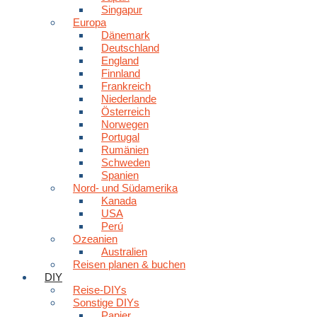
Singapur
Europa
Dänemark
Deutschland
England
Finnland
Frankreich
Niederlande
Österreich
Norwegen
Portugal
Rumänien
Schweden
Spanien
Nord- und Südamerika
Kanada
USA
Perú
Ozeanien
Australien
Reisen planen & buchen
DIY
Reise-DIYs
Sonstige DIYs
Papier