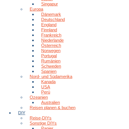
Singapur
Europa
Dänemark
Deutschland
England
Finnland
Frankreich
Niederlande
Österreich
Norwegen
Portugal
Rumänien
Schweden
Spanien
Nord- und Südamerika
Kanada
USA
Perú
Ozeanien
Australien
Reisen planen & buchen
DIY
Reise-DIYs
Sonstige DIYs
Papier