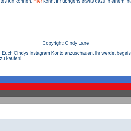
utes tun können.
Hier
könnt Ihr übrigens etwas dazu in einem In
Copyright: Cindy Lane
h Euch Cindys Instagram Konto anzuschauen, Ihr werdet begeiste
zu kaufen!