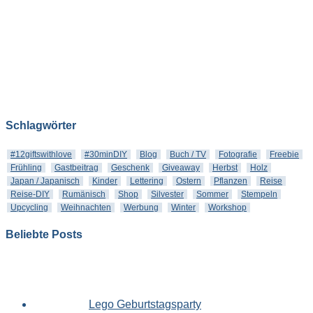
Schlagwörter
#12giftswithlove
#30minDIY
Blog
Buch / TV
Fotografie
Freebie
Frühling
Gastbeitrag
Geschenk
Giveaway
Herbst
Holz
Japan / Japanisch
Kinder
Lettering
Ostern
Pflanzen
Reise
Reise-DIY
Rumänisch
Shop
Silvester
Sommer
Stempeln
Upcycling
Weihnachten
Werbung
Winter
Workshop
Beliebte Posts
Lego Geburtstagsparty