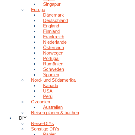
Singapur
Europa
Dänemark
Deutschland
England
Finnland
Frankreich
Niederlande
Österreich
Norwegen
Portugal
Rumänien
Schweden
Spanien
Nord- und Südamerika
Kanada
USA
Perú
Ozeanien
Australien
Reisen planen & buchen
DIY
Reise-DIYs
Sonstige DIYs
Papier