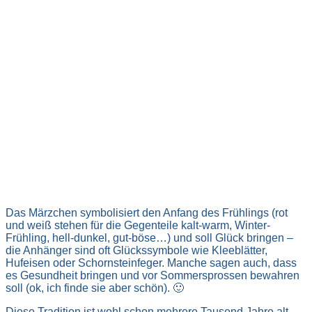
Das Märzchen symbolisiert den Anfang des Frühlings (rot
und weiß stehen für die Gegenteile kalt-warm, Winter-
Frühling, hell-dunkel, gut-böse…) und soll Glück bringen –
die Anhänger sind oft Glückssymbole wie Kleeblätter,
Hufeisen oder Schornsteinfeger. Manche sagen auch, dass
es Gesundheit bringen und vor Sommersprossen bewahren
soll (ok, ich finde sie aber schön). 🙂
Diese Tradition ist wohl schon mehrere Tausend Jahre alt,