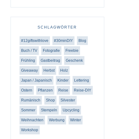
SCHLAGWÖRTER
#12giftswithlove
#30minDIY
Blog
Buch / TV
Fotografie
Freebie
Frühling
Gastbeitrag
Geschenk
Giveaway
Herbst
Holz
Japan / Japanisch
Kinder
Lettering
Ostern
Pflanzen
Reise
Reise-DIY
Rumänisch
Shop
Silvester
Sommer
Stempeln
Upcycling
Weihnachten
Werbung
Winter
Workshop