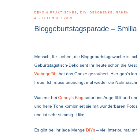
DEKO & PRAKTISCHES
,
DIY
,
GESCHENKE
,
NÄHEN
4. SEPTEMBER 2019
Bloggeburtstagsparade – Smill
Mensch, Ihr Lieben, die Bloggeburtstagswoche ist s
Geburtstagstisch-Deko seht Ihr heute schon die Ge
Wohngefühl
hat das Ganze gezaubert. Hier gab’s la
freue. Ich muss unbedingt mal wieder die Nähmaschi
Was mir bei
Conny’s Blog
sofort ins Auge fällt und e
und helle Töne kombiniert sie mit wunderbaren Fotos
und ist sehr stimmig. I like!
Es gibt bei ihr jede Menge
DIYs
– viel Interior, mal m