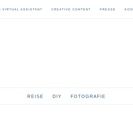
) VIRTUAL ASSISTANT
CREATIVE CONTENT
PRESSE
KOO
REISE
DIY
FOTOGRAFIE
afrika
reise-diys
fotoausrüstung
namibia
asien
sonstige diys
fotografie
hongkong
papier