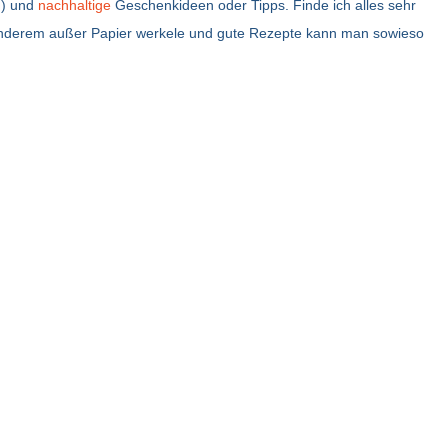
!) und
nachhaltige
Geschenkideen oder Tipps. Finde ich alles sehr
rumänien
as anderem außer Papier werkele und gute Rezepte kann man sowieso
schweden
spanien