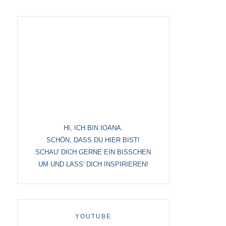
origami
papercuts
tisches
papier – alles andere
, ostern
HI, ICH BIN IOANA.
SCHÖN, DASS DU HIER BIST!
SCHAU' DICH GERNE EIN BISSCHEN
UM UND LASS' DICH INSPIRIEREN!
tstag
YOUTUBE