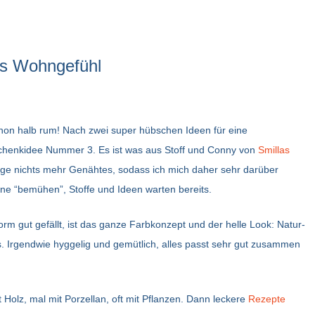
europa
japan
dänemark
geschenke
nord- und südamerika
singapur
deutschland
kanada
japan
as Wohngefühl
ozeanien
england
usa
australien
deko & prak
reisen planen &
finnland
perú
weihnachten
chon halb rum! Nach zwei super hübschen Ideen für eine
buchen
und co.
schenkidee Nummer 3. Es ist was aus Stoff und Conny von
Smillas
frankreich
nge nichts mehr Genähtes, sodass ich mich daher sehr darüber
nähen
ne “bemühen”, Stoffe und Ideen warten bereits.
niederlande
washi tape
norm gut gefällt, ist das ganze Farbkonzept und der helle Look: Natur-
österreich
. Irgendwie hyggelig und gemütlich, alles passt sehr gut zusammen
kindergebur
norwegen
it Holz, mal mit Porzellan, oft mit Pflanzen. Dann leckere
Rezepte
portugal