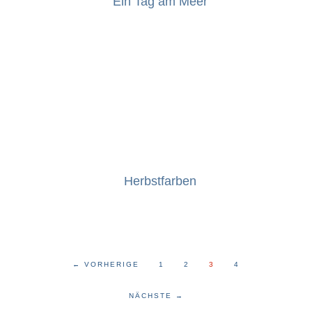
Ein Tag am Meer
Herbstfarben
←
VORHERIGE
1
2
3
4
NÄCHSTE
→