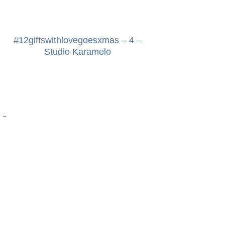
#12giftswithlovegoesxmas – 4 –
Studio Karamelo
E
→