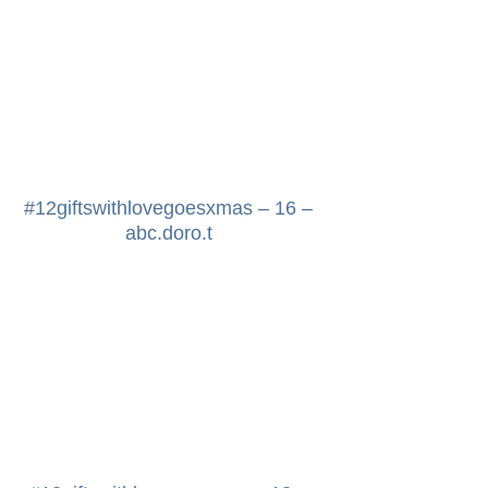
origami
papercuts
tisches
papier – alles andere
, ostern
#12giftswithlovegoesxmas – 16 –
abc.doro.t
tstag