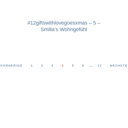
#12giftswithlovegoesxmas – 5 –
Smilla’s Wohngefühl
…
VORHERIGE
1
2
3
4
5
6
11
NÄCHST