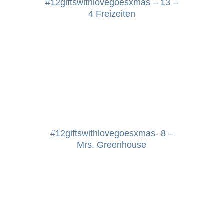
#12giftswithlovegoesxmas – 13 –
4 Freizeiten
rumänien
schweden
spanien
#12giftswithlovegoesxmas- 8 –
Mrs. Greenhouse