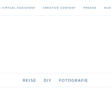
) VIRTUAL ASSISTANT
CREATIVE CONTENT
PRESSE
KOO
REISE
DIY
FOTOGRAFIE
afrika
reise-diys
fotoausrüstung
namibia
asien
sonstige diys
fotografie
hongkong
papier