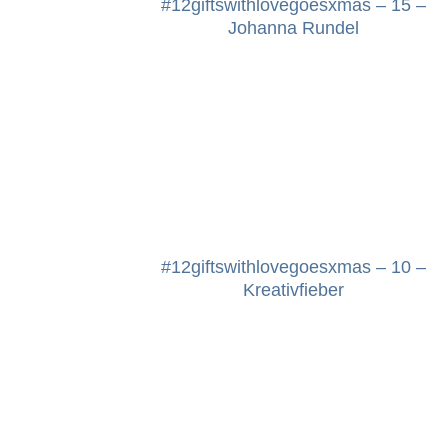
#12giftswithlovegoesxmas – 15 –
Johanna Rundel
#12giftswithlovegoesxmas – 10 –
Kreativfieber