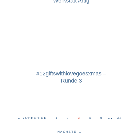
Werkstatt Artig
#12giftswithlovegoesxmas –
Runde 3
…
←
VORHERIGE
1
2
3
4
5
32
NÄCHSTE
→