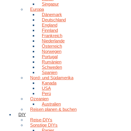
Singapur
Europa
Dänemark
Deutschland
England
Finnland
Frankreich
Niederlande
Österreich
Norwegen
Portugal
Rumänien
Schweden
Spanien
Nord- und Südamerika
Kanada
USA
Perú
Ozeanien
Australien
Reisen planen & buchen
DIY
Reise-DIYs
Sonstige DIYs
Papier