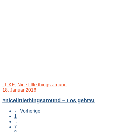
I LIKE
,
Nice little things around
18. Januar 2016
#nicelittlethingsaround – Los geht’s!
←
Vorherige
1
…
7